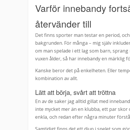
Varför innebandy fortsä
återvänder till
Det finns sporter man testar en period, och 
bakgrunden. För många – mig själv inkluder
om man spelade i ett lag som barn, sprang r
vuxen ålder, så har innebandy en märklig 
Kanske beror det på enkelheten. Eller tem
kombination av allt.
Lätt att börja, svårt att tröttna
En av de saker jag alltid gillat med inneban
inte mycket mer än en klubba, ett par skor o
enkla, och redan efter några minuter förs
Samtidigt finns det ett djup i spelet som gö