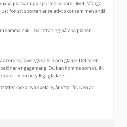
tt vuxna plockar upp sporten senare i livet. Många
 just för att sporten är relativt skonsam men ändå
er i samma hall – barnträning på ena planen,
v rörelse, tävlingskänsla och glädje. Det är en
om belönar engagemang. Du kan komma som du är,
röttare – men betydligt gladare.
sätter locka nya spelare, år efter år. Den är