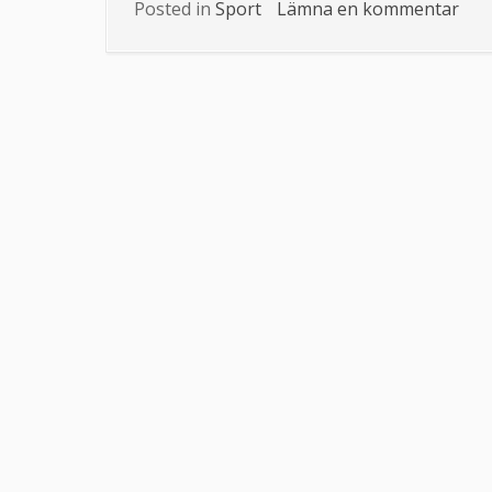
Posted in
Sport
Lämna en kommentar
på
spo
jag
allti
åte
till