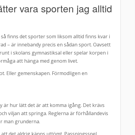
tter vara sporten jag alltid
så finns det sporter som liksom alltid finns kvar i
ad – är innebandy precis en sådan sport. Oavsett
unt i skolans gymnastiksal eller spelar korpen i
förmåga att hänga med genom livet.
pot. Eller gemenskapen. Förmodligen en
dy är hur lätt det är att komma igång. Det krävs
ch viljan att springa. Reglerna är förhållandevis
tår man grunderna.
r att det aldrig känns uttömt. Passningsspel,