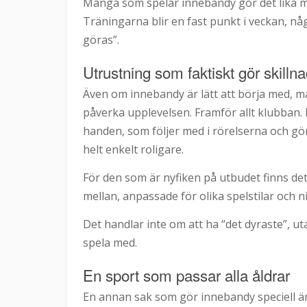
Många som spelar innebandy gör det lika m
Träningarna blir en fast punkt i veckan, n
göras”.
Utrustning som faktiskt gör skilln
Även om innebandy är lätt att börja med, m
påverka upplevelsen. Framför allt klubban.
handen, som följer med i rörelserna och gör d
helt enkelt roligare.
För den som är nyfiken på utbudet finns de
mellan, anpassade för olika spelstilar och n
Det handlar inte om att ha “det dyraste”, u
spela med.
En sport som passar alla åldrar
En annan sak som gör innebandy speciell är 