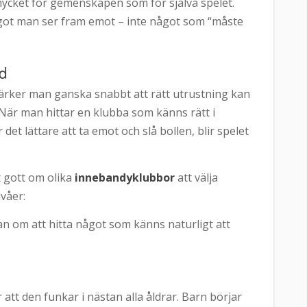
ycket för gemenskapen som för själva spelet.
ågot man ser fram emot – inte något som “måste
ad
ärker man ganska snabbt att rätt utrustning kan
 När man hittar en klubba som känns rätt i
et lättare att ta emot och slå bollen, blir spelet
t gott om olika
innebandyklubbor
att välja
ivåer:
tan om att hitta något som känns naturligt att
att den funkar i nästan alla åldrar. Barn börjar