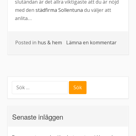
slutändan är det allra viktigaste att du är nöjd
med den
städfirma Sollentuna
du väljer att
anlita.…
Posted in
hus & hem
Lämna en kommentar
på
RUT-
avdrag
det
nya
normala
Sök
efter:
Senaste inläggen