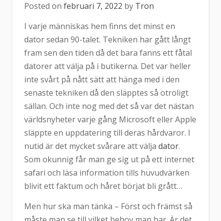
Posted on
februari 7, 2022
by
Tron
I varje människas hem finns det minst en
dator sedan 90-talet. Tekniken har gått långt
fram sen den tiden då det bara fanns ett fåtal
datorer att välja på i butikerna. Det var heller
inte svårt på nått sätt att hänga med i den
senaste tekniken då den släpptes så otroligt
sällan. Och inte nog med det så var det nästan
världsnyheter varje gång Microsoft eller Apple
släppte en uppdatering till deras hårdvaror. I
nutid är det mycket svårare att välja
dator
.
Som okunnig får man ge sig ut på ett internet
safari och läsa information tills huvudvärken
blivit ett faktum och håret börjat bli grått…
Men hur ska man tänka – Först och främst så
måste man se till vilket behov man har. Är det