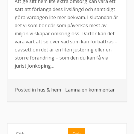
Att ge sitt hem lite extra omsorg kan vara ett
sätt att förlänga dess livslängd och samtidigt
göra vardagen lite mer bekväm. I slutändan är
det vi som bor där som påverkas mest av
miljön vi skapar omkring oss. Därför kan det
vara värt att se över vad som kan förbättras –
oavsett om det är en liten justering eller en
större förändring – som den du kan få via
jurist Jönköping
…
Posted in
hus & hem
Lämna en kommentar
på
Ignorer
inte
bristern
som
du
Sök