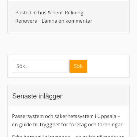
Posted in
hus & hem
,
Relining
,
Renovera
Lämna en kommentar
på
Varför
relining
är
bättre
för
Sök
efter:
miljön
än
stambyte
Senaste inläggen
Passersystem och säkerhetssystem i Uppsala –
en guide till trygghet för företag och föreningar