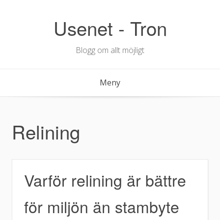
Hoppa
till
Usenet - Tron
innehåll
Blogg om allt möjligt
Meny
Relining
Varför relining är bättre
för miljön än stambyte