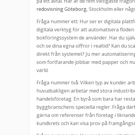
på ett avtal. Här är de fem viktigaste frågo
redovisning Göteborg
, Stockholm eller någ
Fråga nummer ett: Hur ser er digitala pla
digitala verktyg för att automatisera flöden
bokföringssystem de använder. Har du själv t
och se dina egna siffror i realtid? Kan du 
direkt från systemet? Ju mer automatisering
som fortfarande jobbar med papper och manu
värld.
Fråga nummer två: Vilken typ av kunder ar
huvudsakligen arbetar med stora industribol
handelsföretag. En byrå som bara har rest
byggbranschens speciella regler. Fråga därf
gärna om referenser från företag i liknande
kundkrets och kan visa prov på framgångs