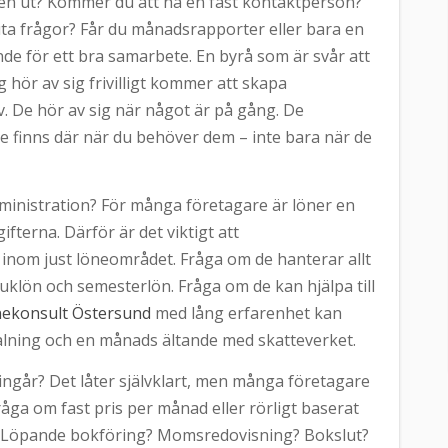
n ut? Kommer du att ha en fast kontaktperson?
uta frågor? Får du månadsrapporter eller bara en
e för ett bra samarbete. En byrå som är svår att
ig hör av sig frivilligt kommer att skapa
v. De hör av sig när något är på gång. De
h de finns där när du behöver dem – inte bara när de
ministration? För många företagare är löner en
terna. Därför är det viktigt att
nom just löneområdet. Fråga om de hanterar allt
juklön och semesterlön. Fråga om de kan hjälpa till
nekonsult Östersund
med lång erfarenhet kan
alning och en månads ältande med skatteverket.
ngår? Det låter självklart, men många företagare
råga om fast pris per månad eller rörligt baserat
set? Löpande bokföring? Momsredovisning? Bokslut?