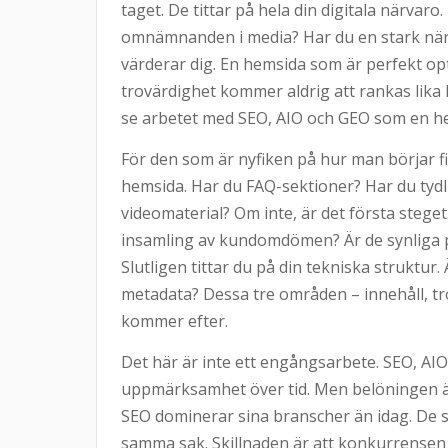
taget. De tittar på hela din digitala närvar
omnämnanden i media? Har du en stark närva
värderar dig. En hemsida som är perfekt o
trovärdighet kommer aldrig att rankas lika h
se arbetet med SEO, AIO och GEO som en hel
För den som är nyfiken på hur man börjar fi
hemsida. Har du FAQ-sektioner? Har du tydli
videomaterial? Om inte, är det första steget
insamling av kundomdömen? Är de synliga på
Slutligen tittar du på din tekniska struktur.
metadata? Dessa tre områden – innehåll, tr
kommer efter.
Det här är inte ett engångsarbete. SEO, A
uppmärksamhet över tid. Men belöningen är
SEO dominerar sina branscher än idag. De 
samma sak. Skillnaden är att konkurrensen