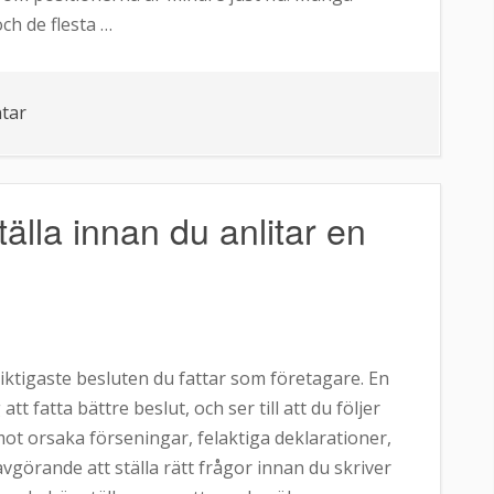
ch de flesta …
tar
på
SEO,
AIO
och
älla innan du anlitar en
GEO
–
tre
bokstavskombinationer
som
 viktigaste besluten du fattar som företagare. En
avgör
tt fatta bättre beslut, och ser till att du följer
din
mot orsaka förseningar, felaktiga deklarationer,
digitala
 avgörande att ställa rätt frågor innan du skriver
framtid