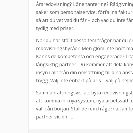
Årsredovisning? Lönehantering? Rådgivning? 
saker som personalservice, förfallna fakturo
så att du vet vad du får – och vad du inte f
tydlig med priser.
När du har ställt dessa fem frågor har du e
redovisningsbyråer. Men glöm inte bort m
Känns de kompetenta och engagerade? Lita
långsiktig partner. Du kommer att dela kä
insyn i allt från din omsättning till dina ans
trygg. Välj inte enbart på pris – välj på helh
Sammanfattningsvis: att byta redovisningsby
att komma in i nya system, nya arbetssätt, o
val från början. Ställ de fem frågorna. Jämf
partner vid din …