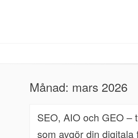
Hoppa
till
innehåll
Månad:
mars 2026
SEO, AIO och GEO – t
som avgör din digitala 