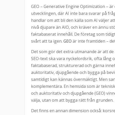
GEO – Generative Engine Optimization – är d
utvecklingen, där AI inte bara svarar på f
handlar om att bli den källa som AI väljer a
nivå djupare än AIO, och kräver en ännu stö
faktabaserat innehåll. De företag som tidi
svårt att ta igen.
GEO
är inte framtiden – det
Det som gör det extra utmanande är att de ol
SEO-text ska vara nyckelordsrik, ofta lång 
faktabaserad, strukturerad och gärna inneh
auktoritativ, djupgående och bygga på bevis
samtidigt kan kännas övermäktigt. Men sanni
komplementära. En hemsida som är tekniskt 
och auktoritativ och djupgående (GEO) vinner
välja, utan om att bygga rätt från grunden.
Det finns en annan dimension också: korsrele