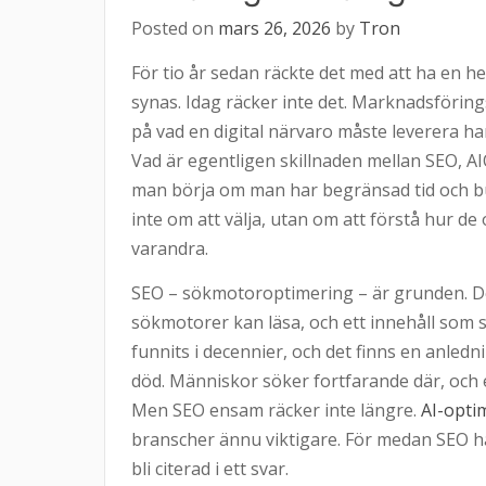
Posted on
mars 26, 2026
by
Tron
För tio år sedan räckte det med att ha en h
synas. Idag räcker inte det. Marknadsförin
på vad en digital närvaro måste leverera har
Vad är egentligen skillnaden mellan SEO, A
man börja om man har begränsad tid och bu
inte om att välja, utan om att förstå hur de
varandra.
SEO – sökmotoroptimering – är grunden. De
sökmotorer kan läsa, och ett innehåll som s
funnits i decennier, och det finns en anlednin
död. Människor söker fortfarande där, och e
Men SEO ensam räcker inte längre.
AI-opti
branscher ännu viktigare. För medan SEO han
bli citerad i ett svar.