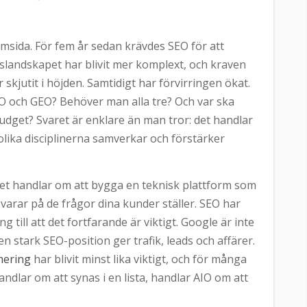
emsida. För fem år sedan krävdes SEO för att
gslandskapet har blivit mer komplext, och kraven
 skjutit i höjden. Samtidigt har förvirringen ökat.
IO och GEO? Behöver man alla tre? Och var ska
dget? Svaret är enklare än man tror: det handlar
 olika disciplinerna samverkar och förstärker
t handlar om att bygga en teknisk plattform som
varar på de frågor dina kunder ställer. SEO har
g till att det fortfarande är viktigt. Google är inte
n stark SEO-position ger trafik, leads och affärer.
mering
har blivit minst lika viktigt, och för många
dlar om att synas i en lista, handlar AIO om att