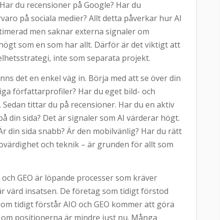
o. Har du recensioner på Google? Har du
ro på sociala medier? Allt detta påverkar hur AI
ptimerad men saknar externa signaler om
ögt som en som har allt. Därför är det viktigt att
hetsstrategi, inte som separata projekt.
nns det en enkel väg in. Börja med att se över din
ga författarprofiler? Har du eget bild- och
. Sedan tittar du på recensioner. Har du en aktiv
 din sida? Det är signaler som AI värderar högt.
 Är din sida snabb? Är den mobilvänlig? Har du rätt
ovärdighet och teknik – är grunden för allt som
IO och GEO är löpande processer som kräver
 värd insatsen. De företag som tidigt förstod
som tidigt förstår AIO och GEO kommer att göra
 om positionerna är mindre just nu. Många