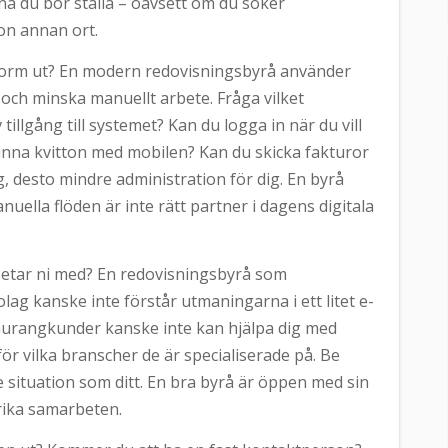
rna du bör ställa – oavsett om du söker
on annan ort.
ttform ut? En modern redovisningsbyrå använder
 och minska manuellt arbete. Fråga vilket
illgång till systemet? Kan du logga in när du vill
scanna kvitton med mobilen? Kan du skicka fakturor
, desto mindre administration för dig. En byrå
ella flöden är inte rätt partner i dagens digitala
betar ni med? En redovisningsbyrå som
ag kanske inte förstår utmaningarna i ett litet e-
aurangkunder kanske inte kan hjälpa dig med
ör vilka branscher de är specialiserade på. Be
 situation som ditt. En bra byrå är öppen med sin
rika samarbeten.