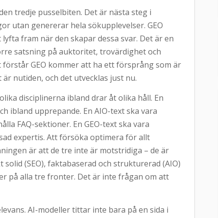
en tredje pusselbiten. Det är nästa steg i
rågor utan genererar hela sökupplevelser. GEO
tt lyfta fram när den skapar dessa svar. Det är en
rre satsning på auktoritet, trovärdighet och
gt förstår GEO kommer att ha ett försprång som är
 är nutiden, och det utvecklas just nu.
ika disciplinerna ibland drar åt olika håll. En
och ibland upprepande. En AIO-text ska vara
ålla FAQ-sektioner. En GEO-text ska vara
ad expertis. Att försöka optimera för allt
ngen är att de tre inte är motstridiga – de är
solid (SEO), faktabaserad och strukturerad (AIO)
 på alla tre fronter. Det är inte frågan om att
vans. AI-modeller tittar inte bara på en sida i