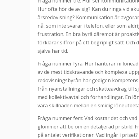
Fråga nummer tre: Hur ser kommunikatione
Hur ofta hör de av sig? Kan du ringa vid ak
årsredovisning? Kommunikation är avgörand
nå, som inte svarar i telefon, eller som aldr
frustration. En bra byrå däremot är proakti
förklarar siffror på ett begripligt sätt. Oc
själva har tid.
Fråga nummer fyra: Hur hanterar ni lönead
av de mest tidskrävande och komplexa uppgif
redovisningsbyrån har gedigen kompetens i
från nyanställningar och skatteavdrag till s
med kollektivavtal och förhandlingar. En
lö
vara skillnaden mellan en smidig löneutbet
Fråga nummer fem: Vad kostar det och vad i
glömmer att be om en detaljerad prisbild. F
på antalet verifikationer. Vad ingår i pri